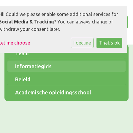
Hi! Could we please enable some additional services for
Social Media & Tracking
? You can always change or
withdraw your consent later.
Let me choose
I decline
That's ok
Team
Informatiegids
Beleid
Academische opleidingsschool